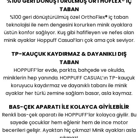
%100 GERİ DÖNÜŞTÜRÜLMÜŞ ORTHOFLEX® İÇ
TABAN
%100 geri dönüştürülmüş özel OrthoFlex® iç taban
teknolojisi ile nem dengesini korurken minik ayaklara
üstün konfor sağlıyor. Kuş gibi hafifleyen ve nefes alan
minik ayaklar Hoppuff Casual’ları çok ama çok seviyor.
TP-KAUÇUK KAYDIRMAZ & DAYANIKLI DIŞ
TABAN
HOPPUFF’lar evde, parkta, bahçede ve okulda,
miniklerin hep yanında. HOPPUFF CASUAL’ın TP-kauçuk
koruyucu kaydırmaz ve dayanıklı tabanı ile minik
ayaklar her türlü zemine sağlam basar, asla kaymaz.
BAS-ÇEK APARATI İLE KOLAYCA GİYİLEBİLİR
Renkli bas-çek aparatı ile HOPPUFF’lar kolayca giyilir. Bu
sayede çocuklar hem eğlenir hem de ince motor
becerileri gelişir. Ayaktan hiç çıkmaz! Minik ayakları asla
sıkmaz!