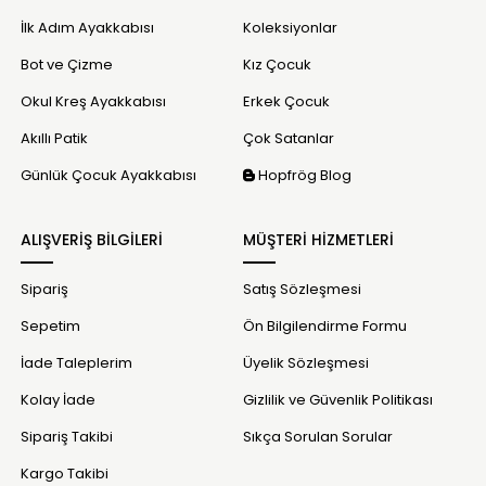
İlk Adım Ayakkabısı
Koleksiyonlar
Bot ve Çizme
Kız Çocuk
Okul Kreş Ayakkabısı
Erkek Çocuk
Akıllı Patik
Çok Satanlar
Günlük Çocuk Ayakkabısı
Hopfrög Blog
ALIŞVERİŞ BİLGİLERİ
MÜŞTERİ HİZMETLERİ
Sipariş
Satış Sözleşmesi
Sepetim
Ön Bilgilendirme Formu
İade Taleplerim
Üyelik Sözleşmesi
Kolay İade
Gizlilik ve Güvenlik Politikası
Sipariş Takibi
Sıkça Sorulan Sorular
Kargo Takibi