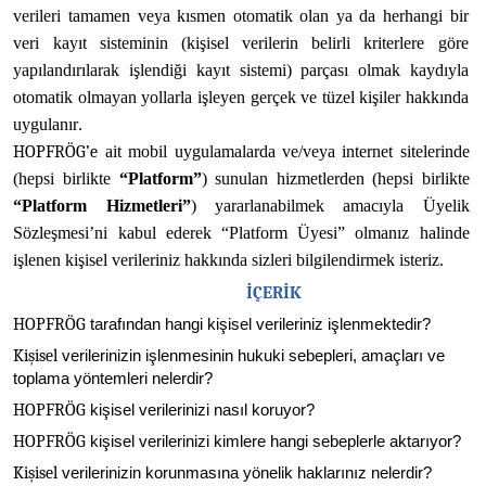
verileri tamamen veya
kısmen otomatik
olan
ya da
herhangi
bir
veri kayıt
sisteminin
(kişisel verilerin
belirli
kriterlere göre
yapılandırılarak
işlendiği kayıt sistemi) parçası olmak kaydıyla 
otomatik olmayan yollarla işleyen gerçek ve tüzel kişiler
hakkında
uygulanır.
HOPFRÖG’e
ait mobil
uygulamalarda
ve/veya
internet
sitelerinde 
(hepsi
birlikte
“Platform”
) sunulan
hizmetlerden
(hepsi birlikte
“Platform
Hizmetleri”
) yararlanabilmek
amacıyla
Üyelik
Sözleşmesi’ni
kabul ederek “Platform Üyesi” olmanız halinde 
işlenen kişisel verileriniz hakkında sizleri bilgilendirmek
isteriz.
İÇERİK
HOPFRÖG
tarafından
hangi
kişisel
verileriniz
işlenmektedir?
Kişisel
verilerinizin
işlenmesinin
hukuki
sebepleri,
amaçları
ve
toplama
yöntemleri
nelerdir?
HOPFRÖG
kişisel
verilerinizi
nasıl
koruyor?
HOPFRÖG
kişisel verilerinizi
kimlere
hangi sebeplerle
aktarıyor?
Kişisel
verilerinizin
korunmasına
yönelik
haklarınız
nelerdir?