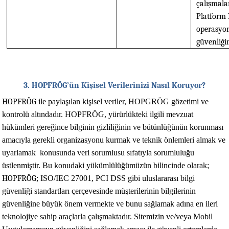
çalışmala
Platform
operasyon
güvenliğ
3. ​​​​HOPFRÖG’ün Kişisel Verilerinizi Nasıl Koruyor?
HOPFRÖG
ile paylaşılan kişisel veriler,
HOPGRÖG
gözetimi ve
kontrolü altındadır.
HOPFRÖG
, yürürlükteki ilgili
mevzuat
hükümleri gereğince bilginin gizliliğinin ve bütünlüğünün korunması
amacıyla gerekli
organizasyonu
kurmak ve teknik önlemleri almak ve
uyarlamak konusunda
veri sorumlusu sıfatıyla
sorumluluğu
üstlenmiştir. Bu konudaki yükümlülüğümüzün bilincinde olarak;
HOPFRÖG
; ISO/IEC 27001, PCI DSS gibi uluslararası bilgi
güvenliği standartları çerçevesinde müşterilerinin bilgilerinin
güvenliğine büyük önem vermekte ve bunu sağlamak adına en ileri
teknolojiye sahip araçlarla çalışmaktadır. Sitemizin ve/veya Mobil