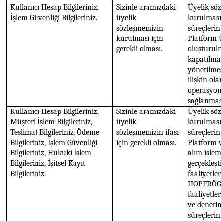
Kullanıcı Hesap Bilgileriniz,
Sizinle aramızdaki
Üyelik sö
İşlem Güvenliği Bilgileriniz.
üyelik
kurulması
sözleşmemizin
süreçlerin
kurulması için
Platform Ü
gerekli olması.
oluşturul
kapatılmas
yönetilme
ilişkin ol
operasyon
sağlanmas
Kullanıcı Hesap Bilgileriniz,
Sizinle aramızdaki
Üyelik sö
Müşteri İşlem Bilgileriniz,
üyelik
kurulması 
Teslimat Bilgileriniz, Ödeme
sözleşmemizin ifası
süreçlerin
Bilgileriniz, İşlem Güvenliği
için gerekli olması.
Platform v
Bilgileriniz, Hukuki İşlem
alım işlem
Bilgileriniz, İşitsel Kayıt
gerçekleşt
Bilgileriniz.
faaliyetl
HOPFRÖG’
faaliyetle
ve denetim
süreçleri