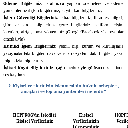
Ödeme
Bilgileriniz
:
tarafınızca
yapılan
ödemelere
ve
ödeme
yöntemlerine
ilişkin
bilgileriniz,
kayıtlı
kart
bilgileriniz,
İşlem
Güvenliği
Bilgileriniz
:
cihaz
bilgileriniz,
IP
adresi
bilgisi,
şifre
ve
parola
bilgileriniz,
çerez
bilgileriniz,
platform erişim
kayıtları, giriş yapma yönteminiz (Google/Facebook
vb. hesaplar
aracılığıyla),
Hukuki
İşlem
Bilgileriniz
:
yetkili
kişi,
kurum
ve
kuruluşlarla
yazışmalardaki
bilgiler,
dava
ve
icra
dosyalarındaki
bilgiler,
yasal
bilgi
talebi
bilgileriniz,
İşitsel
Kayıt
Bilgileriniz
:
çağrı
merkeziyle
görüşmeniz
halinde
ses
kaydınız.
2. Kişisel verilerinizin işlenmesinin hukuki sebepleri,
amaçları ve toplama yöntemleri nelerdir?
HOPFRÖG’ün İşlediği
Kişisel
HOPFR
Kişisel Verileriniz
Verilerinizin
Veril
İşlenmesinin