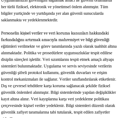
Uygulamamızın güvenliğini sağlamak amacı ile güvenli ortamlarda
her türlü fiziksel, elektronik ve yönetimsel önlem alınmıştır. Tüm
bilgiler yurtiçinde ve yurtdışında yer alan güvenli sunucularda
saklanmakta ve yedeklenmektedir.
Personelin kişisel veriler ve veri koruma kanunları hakkındaki 
farkındalığını artırmak amacıyla mahremiyet ve bilgi güvenliği 
eğitimleri verilmekte ve görev tanımlarında yazılı olarak taahhüt altına 
alınmaktadır
. Politika ve prosedürlere uygunsuzluklar tespit edilirse 
disiplin süreçleri işletilir. Veri sızıntılarını tespit etmek amaçlı altyapı 
sistemleri bulunmaktadır. Uygulama ve servis seviyesinde verilerin 
güvenliği şifreli protokol kullanımı, güvenlik duvarları ve erişim 
kontrol mekanizmaları ile sağlanır. Veriler sınıflandırılarak etiketlenir. 
Dış ve çevresel tehditlere karşı koruma sağlanacak şekilde fiziksel 
güvenlik önlemleri alınmıştır. Bilgi sistemlerinde yapılan değişiklikler 
kayıt altına alınır. Veri kayıplarına karşı veri yedekleme politikası 
çerçevesinde kişisel veriler yedeklenir. Bilgi sistemleri düzenli olarak 
güvenlik zafiyet taramalarına tabi tutularak, tespit edilen zafiyetler 