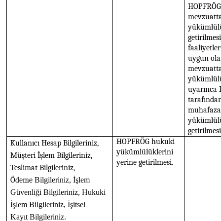
HOPFRÖG’
mevzuatt
yükümlülü
getirilmes
faaliyetl
uygun ola
mevzuatt
yükümlül
uyarınca
tarafından
muhafaza
yükümlülü
getirilmesi
HOPFRÖG hukuki
Kullanıcı Hesap Bilgileriniz,
yükümlülüklerini
Müşteri İşlem Bilgileriniz,
yerine getirilmesi.
Teslimat Bilgileriniz,
Ödeme
Bilgileriniz, İşlem
Güvenliği
Bilgileriniz,
Hukuki 
İşlem
Bilgileriniz,
İşitsel 
Kayıt
Bilgileriniz.