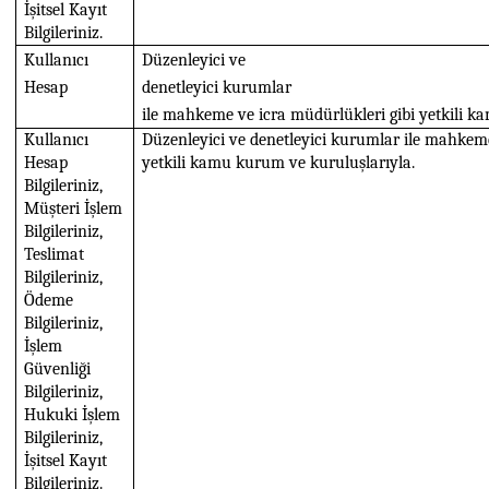
İşitsel Kayıt
Bilgileriniz.
Kullanıcı
Düzenleyici ve
Hesap
denetleyici kurumlar
ile
mahkeme
ve
icra
müdürlükleri
gibi
yetkili
ka
Kullanıcı
Düzenleyici ve denetleyici kurumlar ile mahkeme
Hesap
yetkili kamu kurum ve kuruluşlarıyla.
Bilgileriniz,
Müşteri İşlem
Bilgileriniz,
Teslimat
Bilgileriniz,
Ödeme
Bilgileriniz,
İşlem
Güvenliği
Bilgileriniz,
Hukuki İşlem
Bilgileriniz,
İşitsel Kayıt
Bilgileriniz.