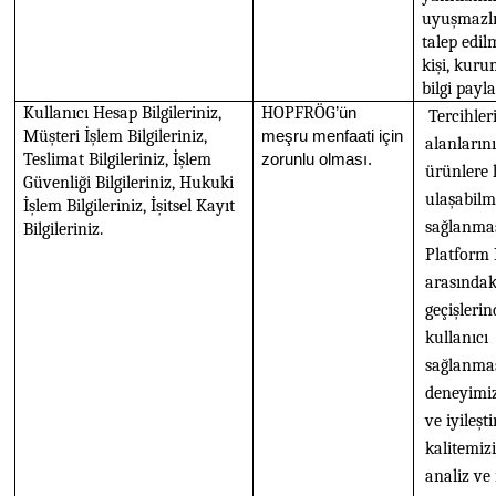
uyuşmazlık
talep edil
kişi, kuru
bilgi payl
Kullanıcı Hesap Bilgileriniz,
HOPFRÖG
’ün
Tercihleri
Müşteri İşlem Bilgileriniz,
meşru menfaati için
alanların
Teslimat Bilgileriniz, İşlem
zorunlu olması.
ürünlere 
Güvenliği Bilgileriniz, Hukuki
ulaşabilm
İşlem Bilgileriniz, İşitsel Kayıt
sağlanma
Bilgileriniz.
Platform 
arasındak
geçişlerin
kullanıc
sağlanmas
deneyimizi
ve iyileşt
kalitemizi
analiz ve