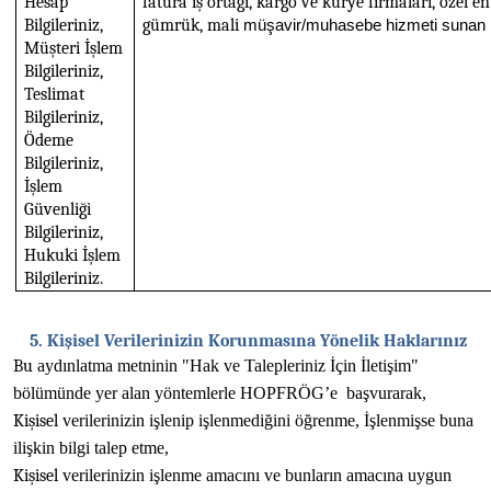
Hesap
fatura iş ortağı, kargo ve kurye firmaları, özel e
Bilgileriniz,
gümrük, mali
müşavir
/muhasebe
hizmeti
sunan
Müşteri İşlem
Bilgileriniz,
Teslimat
Bilgileriniz,
Ödeme
Bilgileriniz,
İşlem
Güvenliği
Bilgileriniz,
Hukuki İşlem
Bilgileriniz.
5. Kişisel Verilerinizin Korunmasına Yönelik Haklarınız
Bu
aydınlatma
metninin
"Hak
ve Talepleriniz
İçin
İletişim"
bölümünde
yer
alan
yöntemlerle
HOPFRÖG’e
başvurarak
,
Kişisel
verilerinizin
işlenip
işlenmediğini
öğrenme,
İşlenmişse
buna
ilişkin
bilgi
talep
etme,
Kişisel
verilerinizin
işlenme
amacını
ve
bunların
amacına
uygun