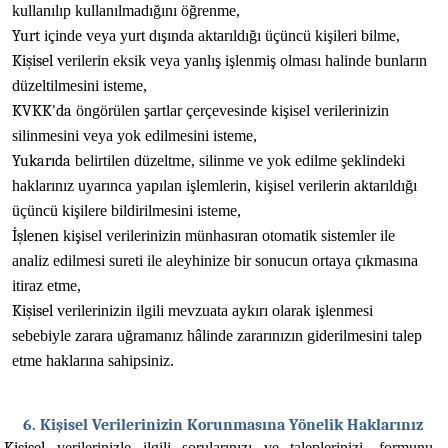
kullanılıp
kullanılmadığını
öğrenme,
Yurt
içinde
veya
yurt
dışında
aktarıldığı
üçüncü
kişileri
bilme,
Kişisel
verilerin
eksik
veya
yanlış
işlenmiş
olması
halinde
bunların
düzeltilmesini
isteme,
KVKK'da
öngörülen
şartlar
çerçevesinde
kişisel
verilerinizin
silinmesini
veya
yok
edilmesini
isteme,
Yukarıda
belirtilen
düzeltme,
silinme
ve
yok
edilme
şeklindeki
haklarınız
uyarınca
yapılan
işlemlerin,
kişisel
verilerin
aktarıldığı
üçüncü
kişilere
bildirilmesini
isteme,
İşlenen
kişisel verilerinizin
münhasıran otomatik
sistemler ile
analiz
edilmesi
sureti
ile
aleyhinize
bir
sonucun
ortaya
çıkmasına
itiraz
etme,
Kişisel
verilerinizin
ilgili
mevzuata
aykırı
olarak
işlenmesi
sebebiyle
zarara
uğramanız
hâlinde
zararınızın
giderilmesini
talep
etme
haklarına
sahipsiniz.
6. Kişisel Verilerinizin Korunmasına Yönelik Haklarınız
verilerinizle
ilgili
sorularınızı
ve
taleplerinizi,
formunu