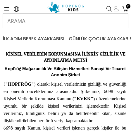
0
İLK ADIM BEBEK AYAKKABISI
GÜNLÜK ÇOCUK AYAKKABIS
KİŞİSEL VERİLERİN KORUNMASINA İLİŞKİN GİZLİLİK VE
AYDINLATMA METNİ
Hopfrög
 Mağazacılık 
Ve
 Bilişim Hizmetleri Sanayi 
Ve
Ticaret
Anonim Şirket
(
"
HOPFRÖG
"
)
olarak;
kişisel
verilerinizin
gizliliği
ve
güvenliği
en
önemli
önceliklerimiz
arasındadır. Şirketimiz,
6698
sayılı
Kişisel
Verilerin Korunması Kanunu
(
"KVKK"
)
düzenlemelerine
uyumlu
bir
şekilde
kişisel
verilerinizi
işlemektedir.
Kişisel
verileriniz,
kimliğinizi
belirli
ya
da
belirlenebilir
kılan,
sizinle
ilişkilendirilebilen
her
türlü
veriyi
kapsamaktadır.
6698 sayılı
Kanun, kişisel verileri işlenen gerçek
kişiler ile bu