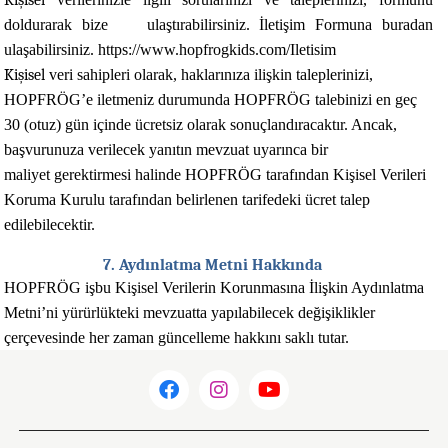
Kişisel
doldurarak bize ulaştırabilirsiniz
.
İletişim Formuna
buradan
ulaşabilirsiniz.
https://www.hopfrogkids.com/Iletisim
Kişisel
veri
sahipleri
olarak,
haklarınıza
ilişkin
taleplerinizi,
HOPFRÖG
’e
iletmeniz
durumunda
HOPFRÖG
talebinizi en geç
30 (otuz) gün içinde ücretsiz olarak sonuçlandıracaktır. Ancak,
başvurunuza verilecek
yanıtın
mevzuat
uyarınca
bir
maliyet
gerektirmesi halinde
HOPFRÖG
tarafından Kişisel
Verileri
Koruma
Kurulu
tarafından
belirlenen
tarifedeki
ücret
talep
edilebilecektir.
7. Aydınlatma Metni Hakkında
HOPFRÖG işbu Kişisel Verilerin Korunmasına İlişkin Aydınlatma
Metni’ni yürürlükteki mevzuatta yapılabilecek değişiklikler
çerçevesinde her zaman güncelleme hakkını saklı tutar.