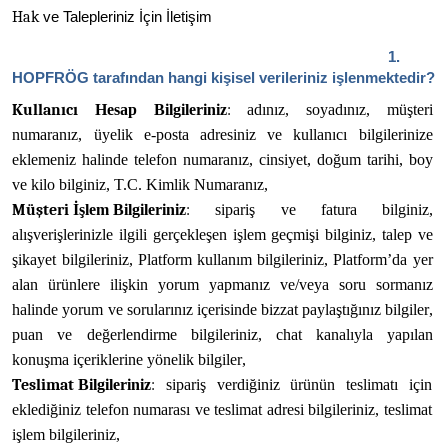
Hak
ve
Talepleriniz
İçin
İletişim
1.
HOPFRÖG tarafından hangi kişisel verileriniz işlenmektedir?
Kullanıcı
Hesap Bilgileriniz
:
adınız,
soyadınız,
müşteri
numaranız,
üyelik e-posta
adresiniz ve
kullanıcı
bilgilerinize
eklemeniz halinde
telefon
numaranız,
cinsiyet, doğum
tarihi,
boy
ve kilo
bilginiz, T.C. Kimlik Numaranız,
Müşteri
İşlem
Bilgileriniz
:
sipariş
ve
fatura
bilginiz,
alışverişlerinizle
ilgili
gerçekleşen
işlem
geçmişi bilginiz, talep ve 
şikayet
 bilgileriniz, Platform kullanım
bilgileriniz,
Platform’da
 yer 
alan
ürünlere ilişkin
yorum yapmanız
ve/veya soru
sormanız
halinde yorum
ve
sorularınız içerisinde
bizzat
paylaştığınız bilgiler,
puan ve
değerlendirme
bilgileriniz,
chat
 kanalıyla
yapılan
konuşma
içeriklerine
yönelik
bilgiler,
Teslimat
Bilgileriniz
:
sipariş
verdiğiniz
ürünün
teslimatı
için
eklediğiniz
telefon
numarası
ve
teslimat
adresi
bilgileriniz,
teslimat
işlem
bilgileriniz,