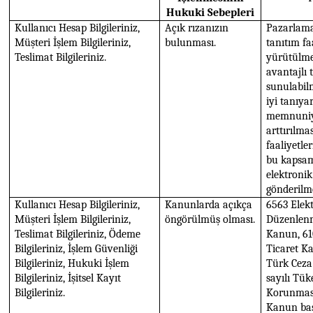
Hukuki Sebepleri
Kullanıcı Hesap Bilgileriniz,
Açık rızanızın
Pazarlama
Müşteri İşlem Bilgileriniz,
bulunması.
tanıtım fa
Teslimat Bilgileriniz.
yürütülmes
avantajlı t
sunulabilm
iyi tanıya
memnuniy
arttırılma
faaliyetle
bu kapsam
elektronik 
gönderilme
Kullanıcı Hesap Bilgileriniz,
Kanunlarda açıkça
6563 Elekt
Müşteri İşlem Bilgileriniz,
öngörülmüş olması.
Düzenlen
Teslimat Bilgileriniz, Ödeme
Kanun, 61
Bilgileriniz, İşlem Güvenliği
Ticaret K
Bilgileriniz, Hukuki İşlem
Türk Cez
Bilgileriniz, İşitsel Kayıt
sayılı Tük
Bilgileriniz.
Korunmas
Kanun baş