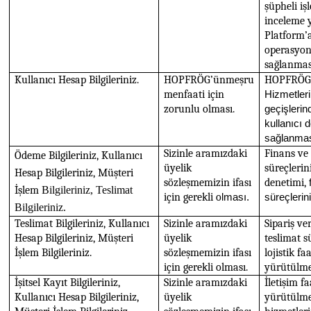
şüpheli iş
inceleme 
Platform’a
operasyon
sağlanmas
Kullanıcı Hesap Bilgileriniz.
HOPFRÖG’ünmeşru
HOPFRÖG
menfaati için
Hizmetleri
zorunlu olması.
geçişlerin
kullanıcı 
sağlanmas
Sizinle aramızdaki
Finans v
Ödeme Bilgileriniz, Kullanıcı
üyelik
süreçleri
Hesap Bilgileriniz, Müşteri
sözleşmemizin ifası
denetimi,
İşlem
Bilgileriniz, Teslimat
için gerekli o
lması.
süreçlerin
Bilgileriniz.
Teslimat Bilgileriniz, Kullanıcı
Sizinle aramızdaki
Sipariş ve
Hesap Bilgileriniz, Müşteri
üyelik
teslimat s
İşlem Bilgileriniz.
sözleşmemizin ifası
lojistik fa
için gerekli olması.
yürütülme
İşitsel Kayıt Bilgileriniz,
Sizinle aramızdaki
İletişim fa
Kullanıcı Hesap Bilgileriniz,
üyelik
yürütülme