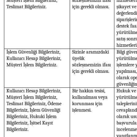
Müşteri İşlem Bilgileriniz,
sözleşmemizin ifası
hizmetleri
Teslimat Bilgileriniz.
için gerekli olması.
şikayet ve
değerlendi
siparişler
destek faa
yürütülme
satış sonr
hizmetler
İşlem Güvenliği Bilgileriniz,
Sizinle aramızdaki
Bilgi güve
Kullanıcı Hesap Bilgileriniz,
üyelik
yürütülme
Müşteri İşlem Bilgileriniz.
sözleşmemizin ifası
işlemlere 
için gerekli olması.
yapılması,
olarak op
güvenliği
Kullanıcı Hesap Bilgileriniz,
Bir hakkın tesisi,
Hukuk ve 
Müşteri İşlem Bilgileriniz,
kullanılması veya
yürütülme
Teslimat Bilgileriniz, Ödeme
korunması için
taleplerin
Bilgileriniz, İşlem Güvenliği
işlenmesi.
cevaplandır
Bilgileriniz, Hukuki İşlem
olarak us
Bilgileriniz, İşitsel Kayıt
başvurula
Bilgileriniz.
incelenme
yanıtlanm