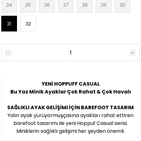
24
25
26
27
28
29
30
31
32
YENİ HOPPUFF CASUAL
Bu Yaz Minik Ayaklar Çok Rahat & Çok Havalı
SAĞLIKLI AYAK GELİŞİMi İÇİN BAREFOOT TASARIM
Yalın ayak yürüyormuşçasına ayakları rahat ettiren
barefoot tasarımı ile yeni Hoppuf Casual serisi.
Miniklerin sağlıklı gelişimi her şeyden önemli.