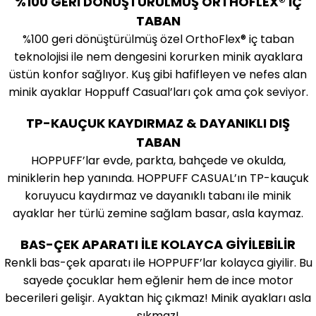
%100 GERİ DÖNÜŞTÜRÜLMÜŞ ORTHOFLEX® İÇ
TABAN
%100 geri dönüştürülmüş özel OrthoFlex® iç taban
teknolojisi ile nem dengesini korurken minik ayaklara
üstün konfor sağlıyor. Kuş gibi hafifleyen ve nefes alan
minik ayaklar Hoppuff Casual’ları çok ama çok seviyor.
TP-KAUÇUK KAYDIRMAZ & DAYANIKLI DIŞ
TABAN
HOPPUFF’lar evde, parkta, bahçede ve okulda,
miniklerin hep yanında. HOPPUFF CASUAL’ın TP-kauçuk
koruyucu kaydırmaz ve dayanıklı tabanı ile minik
ayaklar her türlü zemine sağlam basar, asla kaymaz.
BAS-ÇEK APARATI İLE KOLAYCA GİYİLEBİLİR
Renkli bas-çek aparatı ile HOPPUFF’lar kolayca giyilir. Bu
sayede çocuklar hem eğlenir hem de ince motor
becerileri gelişir. Ayaktan hiç çıkmaz! Minik ayakları asla
sıkmaz!