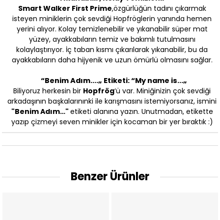
Smart Walker First Prime
,özgürlüğün tadını çıkarmak
isteyen miniklerin çok sevdiği Hopfröglerin yanında hemen
yerini alıyor. Kolay temizlenebilir ve yıkanabilir süper mat
yüzey, ayakkabıların temiz ve bakımlı tutulmasını
kolaylaştırıyor. İç taban kısmı çıkarılarak yıkanabilir, bu da
ayakkabıların daha hijyenik ve uzun ömürlü olmasını sağlar.
“Benim Adım….„ Etiketi: “My name is…„
Biliyoruz herkesin bir
Hopfrög
‘ü var. Miniğinizin çok sevdiği
arkadaşının başkalarınınki ile karışmasını istemiyorsanız, ismini
"
Benim Adım…"
etiketi alanına yazın. Unutmadan, etikette
yazıp çizmeyi seven minikler için kocaman bir yer bıraktık :)
Benzer Ürünler