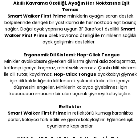
Akıllı Kavrama Özelliği, Ayağın Her Noktasına Eşit
Temas
Smart Walker First Prime
miniklerin ayağını saran destek
bölgelerinde dengeli bir yastıklama ile her noktada eşit basınç
sağlar. Doğal ayak yapısına uygun 3F Barefoot özellikli
Smart
Walker First Prime
bilek kavrama özelliği ile miniklerin sağlıklı
ayak gelişimini destekler.
Ergonomik Dil Sistemi: Hop-Click Tongue
Minikler ayakkabısını giyerken dil kısmı giyimi asla zorlaştırmaz,
katlanıp içeriye kaçmaz, rahatsızlık vermez. Çünkü kilit sistemi
ile dili tutar, kaydırmaz.
Hop-Click Tongue
ayakkabıyı giymek
için dili kaldırdığında kilitlenerek yukarıda kalır, dilin içeriye
düşmesini engeller. Miniklerin kolayca giyebilmesi için
kooccaaammaaann bir alan açarak giymeyi kolaylaştırır.
Reflektör
Smart Walker First Prime
’ın reflektörlü kumaşı karanlıkta
parlar, kolayca fark edilir ve giyimi kolaylaştırır. Eğlenceli ışık
oyunlarına kapı aralar.