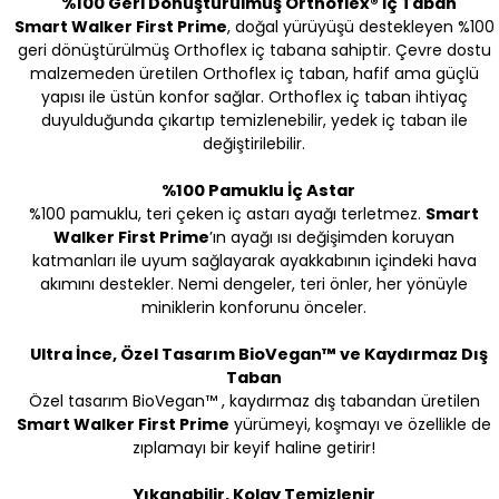
%100 Geri Dönüştürülmüş Orthoflex® İç Taban
Smart Walker First Prime
, doğal yürüyüşü destekleyen %100
geri dönüştürülmüş Orthoflex iç tabana sahiptir. Çevre dostu
malzemeden üretilen Orthoflex iç taban, hafif ama güçlü
yapısı ile üstün konfor sağlar. Orthoflex iç taban ihtiyaç
duyulduğunda çıkartıp temizlenebilir, yedek iç taban ile
değiştirilebilir.
%100 Pamuklu İç Astar
%100 pamuklu, teri çeken iç astarı ayağı terletmez.
Smart
Walker First Prime
’ın ayağı ısı değişimden koruyan
katmanları ile uyum sağlayarak ayakkabının içindeki hava
akımını destekler. Nemi dengeler, teri önler, her yönüyle
miniklerin konforunu önceler.
Ultra İnce, Özel Tasarım BioVegan™ ve Kaydırmaz Dış
Taban
Özel tasarım BioVegan™ , kaydırmaz dış tabandan üretilen
Smart Walker First Prime
yürümeyi, koşmayı ve özellikle de
zıplamayı bir keyif haline getirir!
Yıkanabilir, Kolay Temizlenir