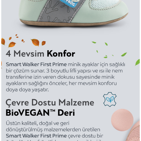
%100 Pamuklu İç Astar
%100 pamuklu, teri çeken iç astarı ayağı terletmez.
Yıkanabilir, Kolay Temizlenir
Smart Walker First Prime
'ın kolay temizlenebilir
ve yıkanabilir süper mat yüzeyi, ayakkabıların
temiz ve bakımlı tutulmasını kolaylaştırıyor. İç
taban kısmı çıkarılarak yıkanabilir, bu da
ayakkabıların daha hijyenik ve uzun ömürlü
olmasını sağlar.
Smart Walker First Prime
'da kullanılan
meteryaller değişkenlik gösterebilir.