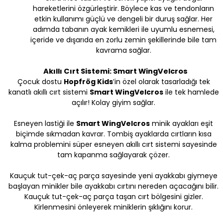
hareketlerini özgürleştirir. Böylece kas ve tendonların
etkin kullanımı güçlü ve dengeli bir duruş sağlar. Her
adımda tabanın ayak kemikleri ile uyumlu esnemesi,
içeride ve dışarıda en zorlu zemin şekillerinde bile tam
kavrama sağlar.
Akıllı Cırt Sistemi: Smart WingVelcros
Çocuk dostu
Hopfrög Kids
’
in özel olarak tasarladığı tek
kanatlı akıllı cırt sistemi
Smart WingVelcros
ile tek hamlede
açılır! Kolay giyim sağlar.
Esneyen lastiği ile
Smart WingVelcros
minik ayakları eşit
biçimde sıkmadan kavrar. Tombiş ayaklarda cırtların kısa
kalma problemini süper esneyen akıllı cırt sistemi sayesinde
tam kapanma sağlayarak çözer.
Kauçuk tut-çek-aç parça sayesinde yeni ayakkabı giymeye
başlayan minikler bile ayakkabı cırtını nereden açacağını bilir.
Kauçuk tut-çek-aç parça taşan cırt bölgesini gizler.
Kirlenmesini önleyerek miniklerin şıklığını korur.