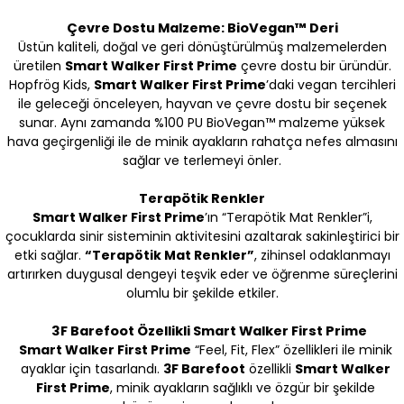
Çevre Dostu Malzeme: BioVegan™ Deri
Üstün kaliteli, doğal ve geri dönüştürülmüş malzemelerden
üretilen
Smart Walker First Prime
çevre dostu bir üründür.
Hopfrög Kids,
Smart Walker First Prime
’
daki vegan tercihleri
ile geleceği önceleyen, hayvan ve çevre dostu bir seçenek
sunar. Aynı zamanda %100 PU BioVegan™ malzeme yüksek
hava geçirgenliği ile de minik ayakların rahatça nefes almasını
sağlar ve terlemeyi önler.
Terapötik Renkler
Smart Walker First Prime
’ın
“
Terapötik Mat Renkler”i,
çocuklarda sinir sisteminin aktivitesini azaltarak sakinleştirici bir
etki sağlar.
“
Terapötik Mat Renkler”
, zihinsel odaklanmayı
artırırken duygusal dengeyi teşvik eder ve öğrenme süreçlerini
olumlu bir şekilde etkiler.
3F Barefoot Özellikli Smart Walker First Prime
Smart Walker First Prime
“Feel, Fit, Flex” özellikleri ile minik
ayaklar için tasarlandı.
3F Barefoot
özellikli
Smart Walker
First Prime
, minik ayakların sağlıklı ve özgür bir şekilde