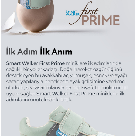
tercihleri ile geleceği önceleyen, hayvan ve çevre
dostu bir seçenek sunar. Aynı zamanda %100 PU
BioVegan™ malzeme yüksek hava geçirgenliği ile de
minik ayakların rahatça nefes almasını sağlar ve
terlemeyi önler.
3F Barefoot Özellikli Smart Walker First Prime
Smart Walker First Prime “Feel, Fit, Flex” özellikleri
ile minik ayaklar için tasarlandı.
3F Barefoot
özellikli
Smart Walker First Prime
, minik ayakların
sağlıklı ve özgür bir şekilde büyümesine yardımcı
olur.
Feel:
Hissetmenin Hafifliği
Fit:
Uyum Sağlamanın Konforu
Flex:
Esnekliğin Özgürlüğü