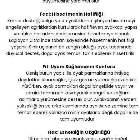
büyümesine yardımcı olur.
Feel: Hissetmenin Hafifliği
Kemer desteği, dolgu ya da yastıklama gibi yeri hissetmeyi
engelleyen ağırlıklardan kurtularak hafifleyen ayakkabı yapısı
ve atılan her adımı derinlemesine hissetmeye olanak
sağlayan ultra ince tabanı sayesinde hissetmenin hafifliği
yaşanır. Sinir uçlarının en zengin olduğu ayak tabanında
duyusal destek, doğal ayak teması taklit edilerek hissettirilir.
Fit: Uyum Sağlamanın Konforu
Geniş burun yapısı ile ayak parmaklarına ihtiyaç
duydukları alanı sağlar, işlev görme yeteneği kazandırır.
Yürürken, ayak parmakları doğal bir şekilde yayılır ve
zemini tamamen kavrayarak dengeli ve sağlam
adımlarla yürümesine destek olur. Ayakkabının yerden
yüksekliği ön ve arka kısımlarında aynıdır ve zemine tam
temas ederek yalnızca minik ayaklarla değil, doğa ile de
tam uyumludur.
Flex: Esnekliğin Özgürlüğü
Ultra ince taban ve esnek yapısı ayağın doğal