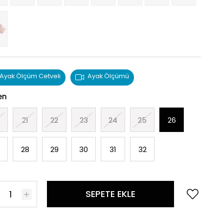
Ayak Ölçüm Cetveli
Ayak Ölçümü
en
21
22
23
24
25
26
28
29
30
31
32