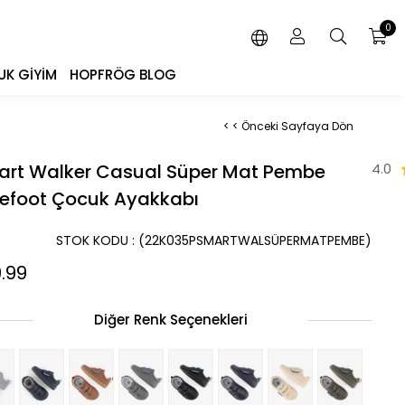
0
K GIYIM
HOPFRÖG BLOG
< < Önceki Sayfaya Dön
rt Walker Casual Süper Mat Pembe
4.0
efoot Çocuk Ayakkabı
STOK KODU
(22K035PSMARTWALSÜPERMATPEMBE)
.99
Diğer Renk Seçenekleri