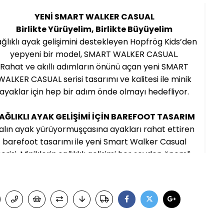
YENİ SMART WALKER CASUAL
Birlikte Yürüyelim, Birlikte Büyüyelim
ğlıklı ayak gelişimini destekleyen Hopfrög Kids’den
yepyeni bir model, SMART WALKER CASUAL.
Rahat ve akıllı adımların önünü açan yeni SMART
WALKER CASUAL serisi tasarımı ve kalitesi ile minik
ayaklar için hep bir adım önde olmayı hedefliyor.
AĞLIKLI AYAK GELİŞİMİ İÇİN BAREFOOT TASARIM
alın ayak yürüyormuşçasına ayakları rahat ettiren
barefoot tasarımı ile yeni Smart Walker Casual
serisi. Miniklerin sağlıklı gelişimi her şeyden önemli.
BİLEK KAVRAMA ÖZELLİĞİYLE EŞİT BASIÇ
iniklerin ayağını saran destek bölgelerinde dengeli
ir pedleme ile her noktada eşit basınç sağlar. Bilek
vrama özelliği ile çocukların sağlıklı ayak gelişimini