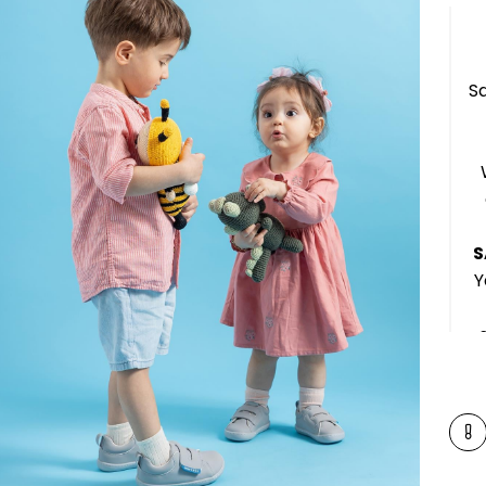
Sa
S
Y
M
b
ka