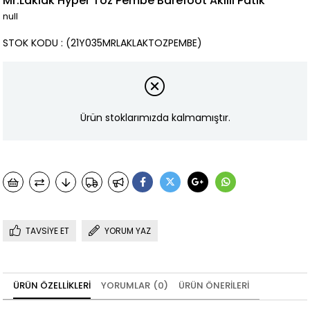
Mr.Laklak Hyper Toz Pembe Barefoot Akıllı Patik
null
STOK KODU
(21Y035MRLAKLAKTOZPEMBE)
Ürün stoklarımızda kalmamıştır.
TAVSIYE ET
YORUM YAZ
ÜRÜN ÖZELLIKLERI
YORUMLAR
(0)
ÜRÜN ÖNERILERI