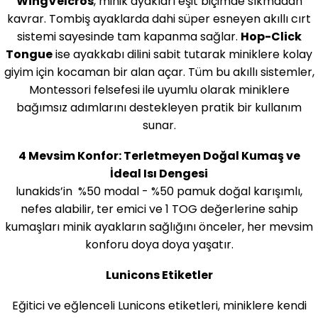
WingVelcros
, minik ayakları eşit biçimde sıkmadan
kavrar. Tombiş ayaklarda dahi süper esneyen akıllı cırt
sistemi sayesinde tam kapanma sağlar.
Hop-Click
Tongue
ise ayakkabı dilini sabit tutarak miniklere kolay
giyim için kocaman bir alan açar. Tüm bu akıllı sistemler,
Montessori felsefesi ile uyumlu olarak miniklere
bağımsız adımlarını destekleyen pratik bir kullanım
sunar.
4 Mevsim Konfor: Terletmeyen Doğal Kumaş ve
İdeal Isı Dengesi
lunakids’in %50 modal - %50 pamuk doğal karışımlı,
nefes alabilir, ter emici ve 1 TOG değerlerine sahip
kumaşları minik ayakların sağlığını önceler, her mevsim
konforu doya doya yaşatır.
Lunicons Etiketler
Eğitici ve eğlenceli Lunicons etiketleri, miniklere kendi