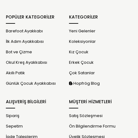
POPÜLER KATEGORİLER
KATEGORİLER
Barefoot Ayakkabı
Yeni Gelenler
İlk Adım Ayakkabısı
Koleksiyonlar
Bot ve Çizme
Kız Çocuk
Okul Kreş Ayakkabısı
Erkek Çocuk
Akıllı Patik
Çok Satanlar
Günlük Çocuk Ayakkabısı
Hopfrög Blog
ALIŞVERİŞ BİLGİLERİ
MÜŞTERİ HİZMETLERİ
Sipariş
Satış Sözleşmesi
Sepetim
Ön Bilgilendirme Formu
İade Taleplerim
Üyelik Sözleşmesi