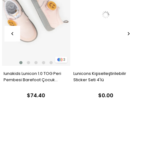
3
⁠lunakids Lunicon 1.0 TOG Peri
Lunicons Kişiselleştirilebilir
Pembesi Barefoot Çocuk
Sticker Seti 4'lü
Ayakkabısı by Hopfrög Kids
$74.40
$0.00