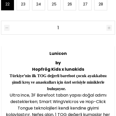
22
23
24
25
26
27
28
Lunicon
by
Hopfrög Kids x
lunakids
Türkiye’nin ilk TOG değerli barefoot çocuk ayakkabısı
şimdi kreş ve anaokulları için özel serisiyle miniklerle
buluşuyor.
Ultra ince, 3F Barefoot taban yapısı doğal adımı
desteklerken; Smart WingVelcros ve Hop-Click
Tongue teknolojileri kendi kendine giyimi
kolaylaştırır. Nefes alan, 1 TOG değerli kumaşlar her