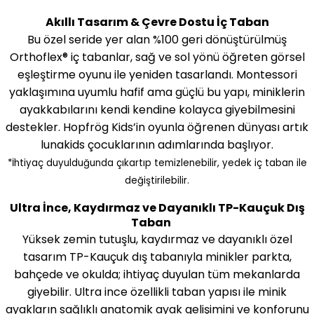
Akıllı Tasarım & Çevre Dostu İç Taban
Bu özel seride yer alan %100 geri dönüştürülmüş
Orthoflex® iç tabanlar, sağ ve sol yönü öğreten görsel
eşleştirme oyunu ile yeniden tasarlandı. Montessori
yaklaşımına uyumlu hafif ama güçlü bu yapı, miniklerin
ayakkabılarını kendi kendine kolayca giyebilmesini
destekler. Hopfrög Kids’in oyunla öğrenen dünyası artık
lunakids çocuklarının adımlarında başlıyor.
*İhtiyaç duyulduğunda çıkartıp temizlenebilir, yedek iç taban ile
değiştirilebilir.
Ultra İnce, Kaydırmaz ve Dayanıklı TP-Kauçuk Dış
Taban
Yüksek zemin tutuşlu, kaydırmaz ve dayanıklı özel
tasarım TP-Kauçuk dış tabanıyla minikler parkta,
bahçede ve okulda; ihtiyaç duyulan tüm mekanlarda
giyebilir. Ultra ince özellikli taban yapısı ile minik
ayakların sağlıklı anatomik ayak gelişimini ve konforunu