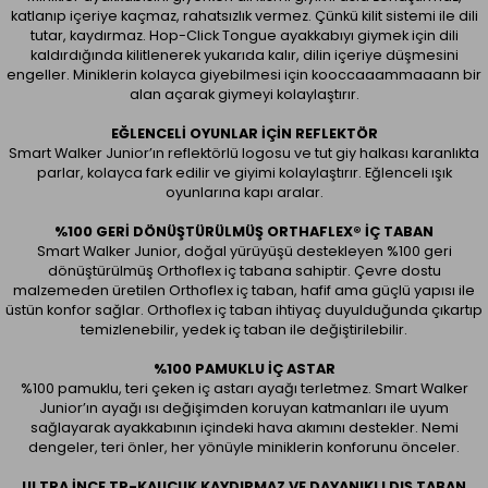
katlanıp içeriye kaçmaz, rahatsızlık vermez. Çünkü kilit sistemi ile dili
tutar, kaydırmaz. Hop-Click Tongue ayakkabıyı giymek için dili
kaldırdığında kilitlenerek yukarıda kalır, dilin içeriye düşmesini
engeller. Miniklerin kolayca giyebilmesi için kooccaaammaaann bir
alan açarak giymeyi kolaylaştırır.
EĞLENCELI OYUNLAR IÇIN REFLEKTÖR
Smart Walker Junior’ın reflektörlü logosu ve tut giy halkası karanlıkta
parlar, kolayca fark edilir ve giyimi kolaylaştırır. Eğlenceli ışık
oyunlarına kapı aralar.
%100 GERI DÖNÜŞTÜRÜLMÜŞ ORTHAFLEX® İÇ TABAN
Smart Walker Junior, doğal yürüyüşü destekleyen %100 geri
dönüştürülmüş Orthoflex iç tabana sahiptir. Çevre dostu
malzemeden üretilen Orthoflex iç taban, hafif ama güçlü yapısı ile
üstün konfor sağlar. Orthoflex iç taban ihtiyaç duyulduğunda çıkartıp
temizlenebilir, yedek iç taban ile değiştirilebilir.
%100 PAMUKLU İÇ ASTAR
%100 pamuklu, teri çeken iç astarı ayağı terletmez. Smart Walker
Junior’ın ayağı ısı değişimden koruyan katmanları ile uyum
sağlayarak ayakkabının içindeki hava akımını destekler. Nemi
dengeler, teri önler, her yönüyle miniklerin konforunu önceler.
ULTRA İNCE TP-KAUÇUK KAYDIRMAZ VE DAYANIKLI DIŞ TABAN