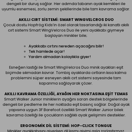
dengeli bir duruş sağlar. Her adımda tabanın ayak kemikleri ile
uyumlu esnemesi, zorlu zemin şekillerinde bile tam kavrama sağlar.
AKILLI CIRT SISTEMI: SMART WINGVELCROS DUO
Çocuk dostu Hopfrög Kids’in özel olarak tasarlandığı iki kanatlı akıllı
cırt sistemi Smart WingVelcros Duo ile yeni ayakkabı giymeye
başlayan minikler bile;
Ayakkabı cırtını nereden açacağını bilir!
Tek hamlede açar!
Yardım almadan kolaylıkla giyer!
Esneğen lastiği ile Smart WingVelcros Duo minik ayakları eşit
biçimde sıkmadan kavrar. Tombiş ayaklarda cırtların kısa kalma
problemini süper esneyen akıllı cırt sistemi sayesinde tam
kapanma sağlayarak çözer.
AKILLI KAVRAMA ÖZELLIĞI, AYAĞIN HER NOKTASINA EŞIT TEMAS
Smart Walker Junior miniklerin ayağını saran destek bölgelerinde
dengeli bir pedleme ile her noktada eşit basınç sağlar. Doğal ayak
yapısına uygun 3F Barefoot özellikli Smart Walker Junior bilek
kavrama özelliği ile çocukların sağlıklı ayak gelişimini destekler.
ERGONOMIK DIL SISTEMI: HOP-CLICK TONGUE
Minikler ayakkabısını giyerken dil kısmı giyimi asla zorlaştırmaz,