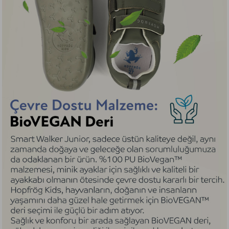
sağlayarak çözer.
ERGONOMIK DIL SISTEMI: HOP-CLICK TONGUE
Minikler ayakkabısını giyerken dil kısmı giyimi asla
zorlaştırmaz, katlanıp içeriye kaçmaz, rahatsızlık
vermez. Çünkü kilit sistemi ile dili tutar, kaydırmaz.
Hop-Click Tongue ayakkabıyı giymek için dili
kaldırdığında kilitlenerek yukarıda kalır, dilin içeriye
düşmesini engeller. Miniklerin kolayca giyebilmesi
için kooccaaammaaann bir alan açarak giymeyi
kolaylaştırır.