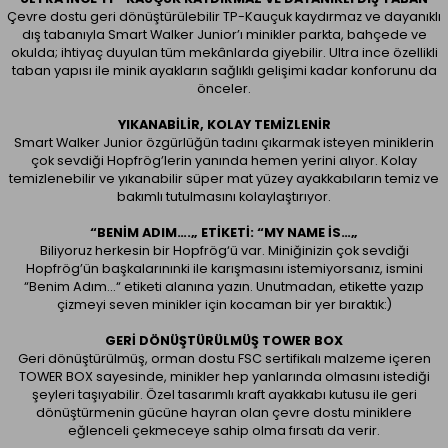
Çevre dostu geri dönüştürülebilir TP-Kauçuk kaydırmaz ve dayanıklı
dış tabanıyla Smart Walker Junior’ı minikler parkta, bahçede ve
okulda; ihtiyaç duyulan tüm mekânlarda giyebilir. Ultra ince özellikli
taban yapısı ile minik ayakların sağlıklı gelişimi kadar konforunu da
önceler.
YIKANABILIR, KOLAY TEMIZLENIR
Smart Walker Junior özgürlüğün tadını çıkarmak isteyen miniklerin
çok sevdiği Hopfrög’lerin yanında hemen yerini alıyor. Kolay
temizlenebilir ve yıkanabilir süper mat yüzey ayakkabıların temiz ve
bakımlı tutulmasını kolaylaştırıyor.
“BENIM ADIM….„ ETIKETI: “MY NAME IS…„
Biliyoruz herkesin bir Hopfrög‘ü var. Miniğinizin çok sevdiği
Hopfrög’ün başkalarınınki ile karışmasını istemiyorsanız, ismini
“Benim Adım…“ etiketi alanına yazın. Unutmadan, etikette yazıp
çizmeyi seven minikler için kocaman bir yer bıraktık:)
GERI DÖNÜŞTÜRÜLMÜŞ TOWER BOX
Geri dönüştürülmüş, orman dostu FSC sertifikalı malzeme içeren
TOWER BOX sayesinde, minikler hep yanlarında olmasını istediği
şeyleri taşıyabilir. Özel tasarımlı kraft ayakkabı kutusu ile geri
dönüştürmenin gücüne hayran olan çevre dostu miniklere
eğlenceli çekmeceye sahip olma fırsatı da verir.