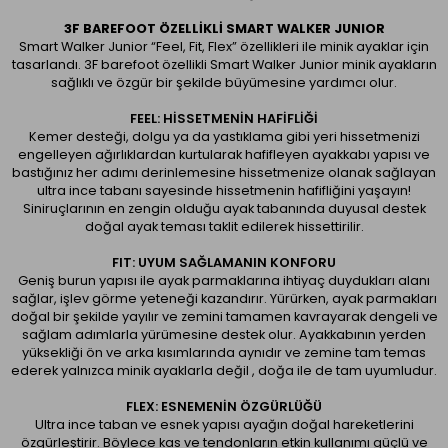
3F BAREFOOT ÖZELLIKLI SMART WALKER JUNIOR
Smart Walker Junior “Feel, Fit, Flex” özellikleri ile minik ayaklar için
tasarlandı. 3F barefoot özellikli Smart Walker Junior minik ayakların
sağlıklı ve özgür bir şekilde büyümesine yardımcı olur.
FEEL: HİSSETMENİN HAFİFLİĞİ
Kemer desteği, dolgu ya da yastıklama gibi yeri hissetmenizi
engelleyen ağırlıklardan kurtularak hafifleyen ayakkabı yapısı ve
bastığınız her adımı derinlemesine hissetmenize olanak sağlayan
ultra ince tabanı sayesinde hissetmenin hafifliğini yaşayın!
Siniruçlarının en zengin olduğu ayak tabanında duyusal destek
doğal ayak teması taklit edilerek hissettirilir.
FIT: UYUM SAĞLAMANIN KONFORU
Geniş burun yapısı ile ayak parmaklarına ihtiyaç duydukları alanı
sağlar, işlev görme yeteneği kazandırır. Yürürken, ayak parmakları
doğal bir şekilde yayılır ve zemini tamamen kavrayarak dengeli ve
sağlam adımlarla yürümesine destek olur. Ayakkabının yerden
yüksekliği ön ve arka kısımlarında aynıdır ve zemine tam temas
ederek yalnızca minik ayaklarla değil , doğa ile de tam uyumludur.
FLEX: ESNEMENİN ÖZGÜRLÜĞÜ
Ultra ince taban ve esnek yapısı ayağın doğal hareketlerini
özgürleştirir. Böylece kas ve tendonların etkin kullanımı güçlü ve