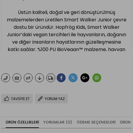
Üstün kaliteli, doğal ve geri dönüştürülmüş
malzemelerden üretilen Smart Walker Junior çevre
dostu bir üründür. Hopfrög Kids, Smart Walker
Junior’daki vegan tercihleri ile hayvanların, doğanın
ve diğer insanların hayatlarının güzelleşmesine
katkı sağlar. %100 PU BioVegan™ malzeme, hayvan
dostu bir seçenek sunarken, yüksek hava
geçirgenliği ile de minik ayakların rahatça nefes
almasını sağlar ve terlemeyi önler.
TERAPÖTIK RENKLER
TAVSIYE ET
YORUM YAZ
Smart Walker Junior’ın “Terapötik Mat Renkler”i,
çocuklarda çocuklarda duygusal sakinleştirici bir
etki sağlıyor. Aynı zamanda dikkat dağılmasını
ÜRÜN ÖZELLIKLERI
YORUMLAR
(0)
ÖDEME SEÇENEKLERI
ÜRÜN 
önler ve uzun süreli görevlerde daha iyi performans
göstermelerine yardımcı olur. “Terapötik Mat