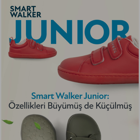
Renkler”, zihinsel odaklanmayı artırırken duygusal
dengeyi teşvik eder ve öğrenme süreçlerini olumlu
bir şekilde etkiler.
AKILLI CIRT SISTEMI: SMART WINGVELCROS DUO
Çocuk dostu Hopfrög Kids’in özel olarak
tasarlandığı iki kanatlı akıllı cırt sistemi Smart
WingVelcros Duo ile yeni ayakkabı giymeye
başlayan minikler bile;
Ayakkabı cırtını nereden açacağını bilir!
Tek hamlede açar!
Yardım almadan kolaylıkla giyer!
Esneğen lastiği ile Smart WingVelcros Duo minik
ayakları eşit biçimde sıkmadan kavrar. Tombiş
ayaklarda cırtların kısa kalma problemini süper
esneyen akıllı cırt sistemi sayesinde tam kapanma