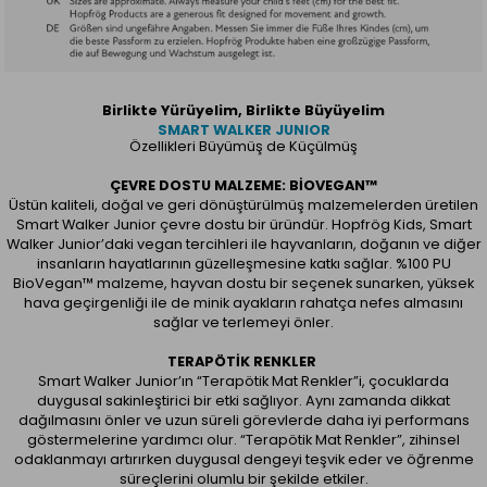
Birlikte Yürüyelim, Birlikte Büyüyelim
SMART WALKER JUNIOR
Özellikleri Büyümüş de Küçülmüş
ÇEVRE DOSTU MALZEME: BIOVEGAN™
Üstün kaliteli, doğal ve geri dönüştürülmüş malzemelerden üretilen
Smart Walker Junior çevre dostu bir üründür. Hopfrög Kids, Smart
Walker Junior’daki vegan tercihleri ile hayvanların, doğanın ve diğer
insanların hayatlarının güzelleşmesine katkı sağlar. %100 PU
BioVegan™ malzeme, hayvan dostu bir seçenek sunarken, yüksek
hava geçirgenliği ile de minik ayakların rahatça nefes almasını
sağlar ve terlemeyi önler.
TERAPÖTIK RENKLER
Smart Walker Junior’ın “Terapötik Mat Renkler”i, çocuklarda
duygusal sakinleştirici bir etki sağlıyor. Aynı zamanda dikkat
dağılmasını önler ve uzun süreli görevlerde daha iyi performans
göstermelerine yardımcı olur. “Terapötik Mat Renkler”, zihinsel
odaklanmayı artırırken duygusal dengeyi teşvik eder ve öğrenme
süreçlerini olumlu bir şekilde etkiler.