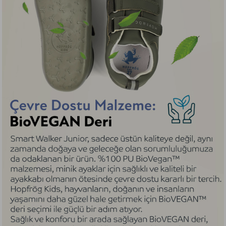
sağlayarak çözer.
ERGONOMIK DIL SISTEMI: HOP-CLICK TONGUE
Minikler ayakkabısını giyerken dil kısmı giyimi asla
zorlaştırmaz, katlanıp içeriye kaçmaz, rahatsızlık
vermez. Çünkü kilit sistemi ile dili tutar, kaydırmaz.
Hop-Click Tongue ayakkabıyı giymek için dili
kaldırdığında kilitlenerek yukarıda kalır, dilin içeriye
düşmesini engeller. Miniklerin kolayca giyebilmesi
için kooccaaammaaann bir alan açarak giymeyi
kolaylaştırır.