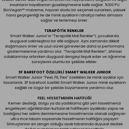
insanların hayatlarının güzelleşmesine katkı sağlar. %100 PU
BioVegan™ malzeme, hayvan dostu bir seçenek sunarken, yüksek
hava geçirgenliği ile de minik ayakların rahatça nefes almasını
sağlar ve terlemeyi önler.
TERAPÖTIK RENKLER
Smart Walker Junior’ın “Terapötik Mat Renkler”i, çocuklarda
duygusal sakinleştirici bir etki sağlıyor. Aynı zamanda dikkat
dağılmasını önler ve uzun süreli görevlerde daha iyi performans
göstermelerine yardımcı olur. “Terapötik Mat Renkler”, zihinsel
odaklanmayı artırırken duygusal dengeyi teşvik eder ve öğrenme
süreçlerini olumlu bir şekilde etkiler.
3F BAREFOOT ÖZELLIKLI SMART WALKER JUNIOR
Smart Walker Junior “Feel, Fit, Flex” özellikleri ile minik ayaklar için
tasarlandı. 3F barefoot özellikli Smart Walker Junior minik ayakların
sağlıklı ve özgür bir şekilde büyümesine yardımcı olur.
FEEL: HİSSETMENİN HAFİFLİĞİ
Kemer desteği, dolgu ya da yastıklama gibi yeri hissetmenizi
engelleyen ağırlıklardan kurtularak hafifleyen ayakkabı yapısı ve
bastığınız her adımı derinlemesine hissetmenize olanak sağlayan
ultra ince tabanı sayesinde hissetmenin hafifliğini yaşayın!
Siniruçlarının en zengin olduğu ayak tabanında duyusal destek