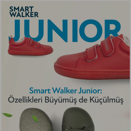
Renkler”, zihinsel odaklanmayı artırırken duygusal
dengeyi teşvik eder ve öğrenme süreçlerini olumlu
bir şekilde etkiler.
AKILLI CIRT SISTEMI: SMART WINGVELCROS DUO
Çocuk dostu Hopfrög Kids’in özel olarak
tasarlandığı iki kanatlı akıllı cırt sistemi Smart
WingVelcros Duo ile yeni ayakkabı giymeye
başlayan minikler bile;
Ayakkabı cırtını nereden açacağını bilir!
Tek hamlede açar!
Yardım almadan kolaylıkla giyer!
Esneğen lastiği ile Smart WingVelcros Duo minik
ayakları eşit biçimde sıkmadan kavrar. Tombiş
ayaklarda cırtların kısa kalma problemini süper
esneyen akıllı cırt sistemi sayesinde tam kapanma