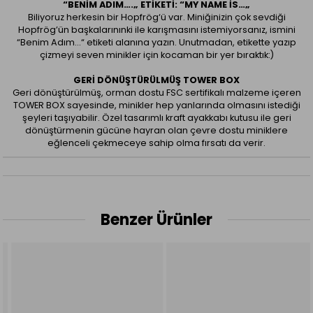
“BENIM ADIM….„ ETIKETI: “MY NAME IS…„
Biliyoruz herkesin bir Hopfrög‘ü var. Miniğinizin çok sevdiği
Hopfrög’ün başkalarınınki ile karışmasını istemiyorsanız, ismini
“Benim Adım…“ etiketi alanına yazın. Unutmadan, etikette yazıp
çizmeyi seven minikler için kocaman bir yer bıraktık:)
GERI DÖNÜŞTÜRÜLMÜŞ TOWER BOX
Geri dönüştürülmüş, orman dostu FSC sertifikalı malzeme içeren
TOWER BOX sayesinde, minikler hep yanlarında olmasını istediği
şeyleri taşıyabilir. Özel tasarımlı kraft ayakkabı kutusu ile geri
dönüştürmenin gücüne hayran olan çevre dostu miniklere
eğlenceli çekmeceye sahip olma fırsatı da verir.
Benzer Ürünler