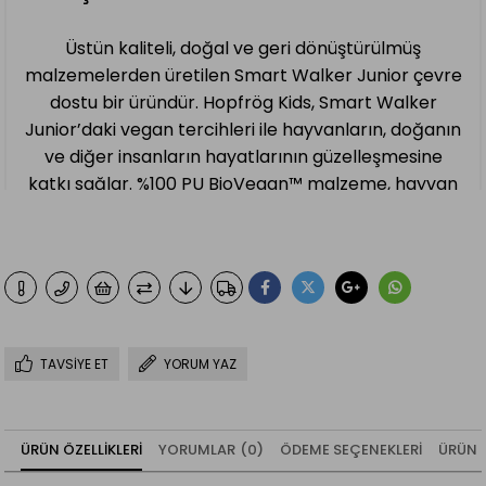
Üstün kaliteli, doğal ve geri dönüştürülmüş
malzemelerden üretilen Smart Walker Junior çevre
dostu bir üründür. Hopfrög Kids, Smart Walker
Junior’daki vegan tercihleri ile hayvanların, doğanın
ve diğer insanların hayatlarının güzelleşmesine
katkı sağlar. %100 PU BioVegan™ malzeme, hayvan
dostu bir seçenek sunarken, yüksek hava
geçirgenliği ile de minik ayakların rahatça nefes
almasını sağlar ve terlemeyi önler.
TERAPÖTIK RENKLER
TAVSIYE ET
YORUM YAZ
Smart Walker Junior’ın “Terapötik Mat Renkler”i,
çocuklarda çocuklarda duygusal sakinleştirici bir
etki sağlıyor. Aynı zamanda dikkat dağılmasını
ÜRÜN ÖZELLIKLERI
YORUMLAR
(0)
ÖDEME SEÇENEKLERI
ÜRÜN 
önler ve uzun süreli görevlerde daha iyi performans
göstermelerine yardımcı olur. “Terapötik Mat