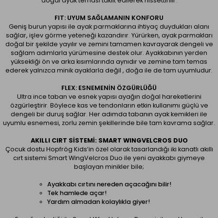
doğal ayak teması taklit edilerek hissettirilir.
FIT: UYUM SAĞLAMANIN KONFORU
Geniş burun yapısı ile ayak parmaklarına ihtiyaç duydukları alanı
sağlar, işlev görme yeteneği kazandırır. Yürürken, ayak parmakları
doğal bir şekilde yayılır ve zemini tamamen kavrayarak dengeli ve
sağlam adımlarla yürümesine destek olur. Ayakkabının yerden
yüksekliği ön ve arka kısımlarında aynıdır ve zemine tam temas
ederek yalnızca minik ayaklarla değil , doğa ile de tam uyumludur.
FLEX: ESNEMENİN ÖZGÜRLÜĞÜ
Ultra ince taban ve esnek yapısı ayağın doğal hareketlerini
özgürleştirir. Böylece kas ve tendonların etkin kullanımı güçlü ve
dengeli bir duruş sağlar. Her adımda tabanın ayak kemikleri ile
uyumlu esnemesi, zorlu zemin şekillerinde bile tam kavrama sağlar.
AKILLI CIRT SISTEMI: SMART WINGVELCROS DUO
Çocuk dostu Hopfrög Kids’in özel olarak tasarlandığı iki kanatlı akıllı
cırt sistemi Smart WingVelcros Duo ile yeni ayakkabı giymeye
başlayan minikler bile;
Ayakkabı cırtını nereden açacağını bilir!
Tek hamlede açar!
Yardım almadan kolaylıkla giyer!