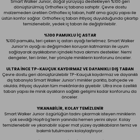
Smart Walker Junior, doğal yürüyüşü destekleyen %100 geri
dönüştürülmüş Orthoflex iç tabana sahiptir. Çevre dostu
malzemeden üretilen Orthoflex iç taban, hafif ama güçlü yapısı ile
üstün konfor sağlar. Orthoflex iç taban ihtiyaç duyulduğunda çıkartıp
temizlenebilir, yedek iç taban ile değiştirilebilir.
%100 PAMUKLU İÇ ASTAR
%100 pamuklu, teri çeken iç astarı ayağı terletmez. Smart Walker
Junior’ın ayağı ısı değişimden koruyan katmanları ile uyum
sağlayarak ayakkabının içindeki hava akımını destekler. Nemi
dengeler, teri önler, her yönüyle miniklerin konforunu önceler.
ULTRA İNCE TP-KAUÇUK KAYDIRMAZ VE DAYANIKLI DIŞ TABAN
Çevre dostu geri dönüştürülebilir TP-Kauçuk kaydırmaz ve dayanıklı
dış tabanıyla Smart Walker Junior’ı minikler parkta, bahçede ve
okulda; ihtiyaç duyulan tüm mekânlarda giyebilir. Ultra ince özellikli
taban yapısı ile minik ayakların sağlıklı gelişimi kadar konforunu da
önceler.
YIKANABILIR, KOLAY TEMIZLENIR
Smart Walker Junior özgürlüğün tadını çıkarmak isteyen miniklerin
çok sevdiği Hopfrög’lerin yanında hemen yerini alıyor. Kolay
temizlenebilir ve yıkanabilir süper mat yüzey ayakkabıların temiz ve
bakımlı tutulmasını kolaylaştırıyor.