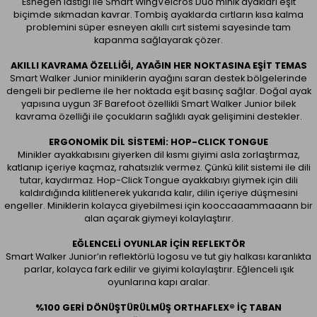
Esneğen lastiği ile Smart WingVelcros Duo minik ayakları eşit
biçimde sıkmadan kavrar. Tombiş ayaklarda cırtların kısa kalma
problemini süper esneyen akıllı cırt sistemi sayesinde tam
kapanma sağlayarak çözer.
AKILLI KAVRAMA ÖZELLIĞI, AYAĞIN HER NOKTASINA EŞIT TEMAS
Smart Walker Junior miniklerin ayağını saran destek bölgelerinde
dengeli bir pedleme ile her noktada eşit basınç sağlar. Doğal ayak
yapısına uygun 3F Barefoot özellikli Smart Walker Junior bilek
kavrama özelliği ile çocukların sağlıklı ayak gelişimini destekler.
ERGONOMIK DIL SISTEMI: HOP-CLICK TONGUE
Minikler ayakkabısını giyerken dil kısmı giyimi asla zorlaştırmaz,
katlanıp içeriye kaçmaz, rahatsızlık vermez. Çünkü kilit sistemi ile dili
tutar, kaydırmaz. Hop-Click Tongue ayakkabıyı giymek için dili
kaldırdığında kilitlenerek yukarıda kalır, dilin içeriye düşmesini
engeller. Miniklerin kolayca giyebilmesi için kooccaaammaaann bir
alan açarak giymeyi kolaylaştırır.
EĞLENCELI OYUNLAR IÇIN REFLEKTÖR
Smart Walker Junior’ın reflektörlü logosu ve tut giy halkası karanlıkta
parlar, kolayca fark edilir ve giyimi kolaylaştırır. Eğlenceli ışık
oyunlarına kapı aralar.
%100 GERI DÖNÜŞTÜRÜLMÜŞ ORTHAFLEX® İÇ TABAN