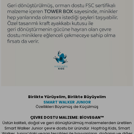
Birlikte Yürüyelim, Birlikte Büyüyelim
SMART WALKER JUNIOR
Özellikleri Büyümüş de Küçülmüş
ÇEVRE DOSTU MALZEME: BIOVEGAN™
Üstün kaliteli, doğal ve geri dönüştürülmüş malzemelerden üretilen
Smart Walker Junior çevre dostu bir üründür. Hopfrög Kids, Smart
Walker Junior’daki vegan tercihleri ile hayvanların, doğanın ve diğer