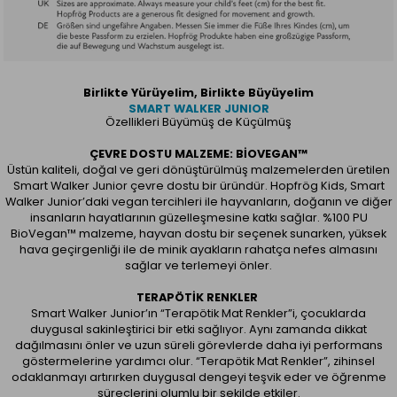
Birlikte Yürüyelim, Birlikte Büyüyelim
SMART WALKER JUNIOR
Özellikleri Büyümüş de Küçülmüş
ÇEVRE DOSTU MALZEME: BIOVEGAN™
Üstün kaliteli, doğal ve geri dönüştürülmüş malzemelerden üretilen
Smart Walker Junior çevre dostu bir üründür. Hopfrög Kids, Smart
Walker Junior’daki vegan tercihleri ile hayvanların, doğanın ve diğer
insanların hayatlarının güzelleşmesine katkı sağlar. %100 PU
BioVegan™ malzeme, hayvan dostu bir seçenek sunarken, yüksek
hava geçirgenliği ile de minik ayakların rahatça nefes almasını
sağlar ve terlemeyi önler.
TERAPÖTIK RENKLER
Smart Walker Junior’ın “Terapötik Mat Renkler”i, çocuklarda
duygusal sakinleştirici bir etki sağlıyor. Aynı zamanda dikkat
dağılmasını önler ve uzun süreli görevlerde daha iyi performans
göstermelerine yardımcı olur. “Terapötik Mat Renkler”, zihinsel
odaklanmayı artırırken duygusal dengeyi teşvik eder ve öğrenme
süreçlerini olumlu bir şekilde etkiler.