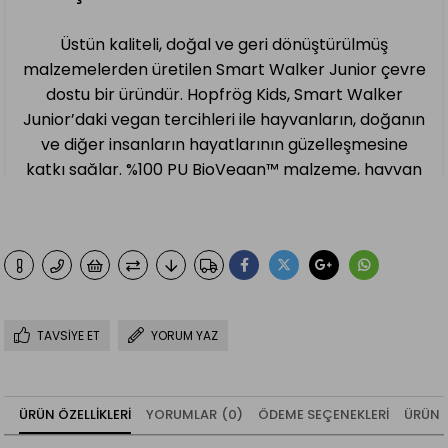
Üstün kaliteli, doğal ve geri dönüştürülmüş
malzemelerden üretilen Smart Walker Junior çevre
dostu bir üründür. Hopfrög Kids, Smart Walker
Junior’daki vegan tercihleri ile hayvanların, doğanın
ve diğer insanların hayatlarının güzelleşmesine
katkı sağlar. %100 PU BioVegan™ malzeme, hayvan
dostu bir seçenek sunarken, yüksek hava
geçirgenliği ile de minik ayakların rahatça nefes
almasını sağlar ve terlemeyi önler.
TERAPÖTIK RENKLER
TAVSIYE ET
YORUM YAZ
Smart Walker Junior’ın “Terapötik Mat Renkler”i,
çocuklarda çocuklarda duygusal sakinleştirici bir
etki sağlıyor. Aynı zamanda dikkat dağılmasını
ÜRÜN ÖZELLIKLERI
YORUMLAR
(0)
ÖDEME SEÇENEKLERI
ÜRÜN 
önler ve uzun süreli görevlerde daha iyi performans
göstermelerine yardımcı olur. “Terapötik Mat