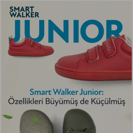
Renkler”, zihinsel odaklanmayı artırırken duygusal
dengeyi teşvik eder ve öğrenme süreçlerini olumlu
bir şekilde etkiler.
AKILLI CIRT SISTEMI: SMART WINGVELCROS DUO
Çocuk dostu Hopfrög Kids’in özel olarak
tasarlandığı iki kanatlı akıllı cırt sistemi Smart
WingVelcros Duo ile yeni ayakkabı giymeye
başlayan minikler bile;
Ayakkabı cırtını nereden açacağını bilir!
Tek hamlede açar!
Yardım almadan kolaylıkla giyer!
Esneğen lastiği ile Smart WingVelcros Duo minik
ayakları eşit biçimde sıkmadan kavrar. Tombiş
ayaklarda cırtların kısa kalma problemini süper
esneyen akıllı cırt sistemi sayesinde tam kapanma