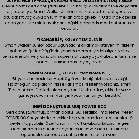
ULTRA İNCE TP-KAUÇUK KAYDIRMAZ VE DAYANIKLI DIŞ TABAN
Çevre dostu geri dönüştürülebilir TP-Kauçuk kaydırmaz ve dayanıklı
dış tabanıyla Smart Walker Junior’ı minikler parkta, bahçede ve
okulda; ihtiyaç duyulan tüm mekânlarda giyebilir. Ultra ince özellikli
taban yapısı ile minik ayakların sağlıklı gelişimi kadar konforunu da
önceler.
YIKANABILIR, KOLAY TEMIZLENIR
Smart Walker Junior özgürlüğün tadını çıkarmak isteyen miniklerin
çok sevdiği Hopfrög’lerin yanında hemen yerini alıyor. Kolay
temizlenebilir ve yıkanabilir süper mat yüzey ayakkabıların temiz ve
bakımlı tutulmasını kolaylaştırıyor.
“BENIM ADIM….„ ETIKETI: “MY NAME IS…„
Biliyoruz herkesin bir Hopfrög‘ü var. Miniğinizin çok sevdiği
Hopfrög’ün başkalarınınki ile karışmasını istemiyorsanız, ismini
“Benim Adım…“ etiketi alanına yazın. Unutmadan, etikette yazıp
çizmeyi seven minikler için kocaman bir yer bıraktık:)
GERI DÖNÜŞTÜRÜLMÜŞ TOWER BOX
Geri dönüştürülmüş, orman dostu FSC sertifikalı malzeme içeren
TOWER BOX sayesinde, minikler hep yanlarında olmasını istediği
şeyleri taşıyabilir. Özel tasarımlı kraft ayakkabı kutusu ile geri
dönüştürmenin gücüne hayran olan çevre dostu miniklere
eğlenceli çekmeceye sahip olma fırsatı da verir.