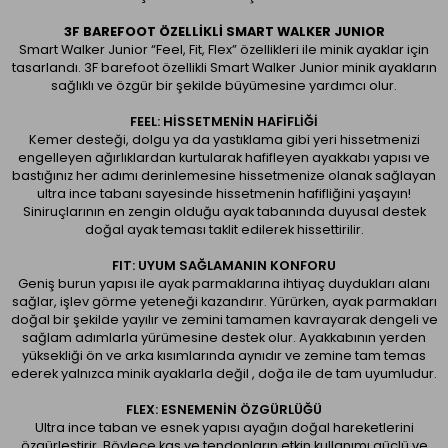
3F BAREFOOT ÖZELLIKLI SMART WALKER JUNIOR
Smart Walker Junior “Feel, Fit, Flex” özellikleri ile minik ayaklar için
tasarlandı. 3F barefoot özellikli Smart Walker Junior minik ayakların
sağlıklı ve özgür bir şekilde büyümesine yardımcı olur.
FEEL: HİSSETMENİN HAFİFLİĞİ
Kemer desteği, dolgu ya da yastıklama gibi yeri hissetmenizi
engelleyen ağırlıklardan kurtularak hafifleyen ayakkabı yapısı ve
bastığınız her adımı derinlemesine hissetmenize olanak sağlayan
ultra ince tabanı sayesinde hissetmenin hafifliğini yaşayın!
Siniruçlarının en zengin olduğu ayak tabanında duyusal destek
doğal ayak teması taklit edilerek hissettirilir.
FIT: UYUM SAĞLAMANIN KONFORU
Geniş burun yapısı ile ayak parmaklarına ihtiyaç duydukları alanı
sağlar, işlev görme yeteneği kazandırır. Yürürken, ayak parmakları
doğal bir şekilde yayılır ve zemini tamamen kavrayarak dengeli ve
sağlam adımlarla yürümesine destek olur. Ayakkabının yerden
yüksekliği ön ve arka kısımlarında aynıdır ve zemine tam temas
ederek yalnızca minik ayaklarla değil , doğa ile de tam uyumludur.
FLEX: ESNEMENİN ÖZGÜRLÜĞÜ
Ultra ince taban ve esnek yapısı ayağın doğal hareketlerini
özgürleştirir. Böylece kas ve tendonların etkin kullanımı güçlü ve