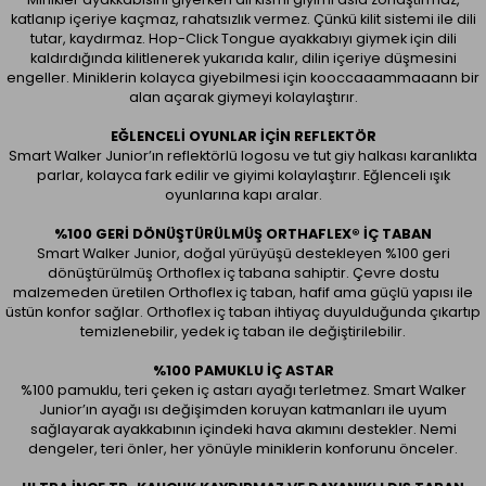
katlanıp içeriye kaçmaz, rahatsızlık vermez. Çünkü kilit sistemi ile dili
tutar, kaydırmaz. Hop-Click Tongue ayakkabıyı giymek için dili
kaldırdığında kilitlenerek yukarıda kalır, dilin içeriye düşmesini
engeller. Miniklerin kolayca giyebilmesi için kooccaaammaaann bir
alan açarak giymeyi kolaylaştırır.
EĞLENCELI OYUNLAR IÇIN REFLEKTÖR
Smart Walker Junior’ın reflektörlü logosu ve tut giy halkası karanlıkta
parlar, kolayca fark edilir ve giyimi kolaylaştırır. Eğlenceli ışık
oyunlarına kapı aralar.
%100 GERI DÖNÜŞTÜRÜLMÜŞ ORTHAFLEX® İÇ TABAN
Smart Walker Junior, doğal yürüyüşü destekleyen %100 geri
dönüştürülmüş Orthoflex iç tabana sahiptir. Çevre dostu
malzemeden üretilen Orthoflex iç taban, hafif ama güçlü yapısı ile
üstün konfor sağlar. Orthoflex iç taban ihtiyaç duyulduğunda çıkartıp
temizlenebilir, yedek iç taban ile değiştirilebilir.
%100 PAMUKLU İÇ ASTAR
%100 pamuklu, teri çeken iç astarı ayağı terletmez. Smart Walker
Junior’ın ayağı ısı değişimden koruyan katmanları ile uyum
sağlayarak ayakkabının içindeki hava akımını destekler. Nemi
dengeler, teri önler, her yönüyle miniklerin konforunu önceler.