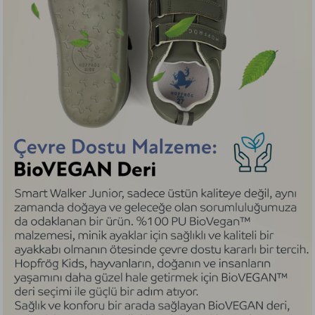
sağlayarak çözer.
ERGONOMIK DIL SISTEMI: HOP-CLICK TONGUE
Minikler ayakkabısını giyerken dil kısmı giyimi asla
zorlaştırmaz, katlanıp içeriye kaçmaz, rahatsızlık
vermez. Çünkü kilit sistemi ile dili tutar, kaydırmaz.
Hop-Click Tongue ayakkabıyı giymek için dili
kaldırdığında kilitlenerek yukarıda kalır, dilin içeriye
düşmesini engeller. Miniklerin kolayca giyebilmesi
için kooccaaammaaann bir alan açarak giymeyi
kolaylaştırır.