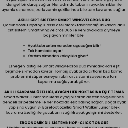
dengeli bir duruş sağlar. Her adımda tabanın ayak kemikleri ile
uyumlu esnemesi, zorlu zemin şekillerinde bile tam kavrama sağlar.
AKILLI CIRT SISTEMI: SMART WINGVELCROS DUO
Çocuk dostu Hopfrög Kids’in özel olarak tasarlandığı iki kanatlı akıllı
cırt sistemi Smart WingVelcros Duo ile yeni ayakkabı giymeye
başlayan minikler bile;
Ayakkabı cırtını nereden açacağını bilir!
Tek hamlede açar!
Yardım almadan kolaylıkla giyer!
Esneğen lastiği ile Smart WingVelcros Duo minik ayakları eşit
biçimde sıkmadan kavrar. Tombiş ayaklarda cırtların kısa kalma
problemini süper esneyen akıllı cırt sistemi sayesinde tam
kapanma sağlayarak çözer.
AKILLI KAVRAMA ÖZELLIĞI, AYAĞIN HER NOKTASINA EŞIT TEMAS
Smart Walker Junior miniklerin ayağını saran destek bölgelerinde
dengeli bir pedleme ile her noktada eşit basınç sağlar. Doğal ayak
yapısına uygun 3F Barefoot özellikli Smart Walker Junior bilek
kavrama özelliği ile çocukların sağlıklı ayak gelişimini destekler.
ERGONOMIK DIL SISTEMI: HOP-CLICK TONGUE
Minikler ayakkabısını giyerken dil kısmı giyimi asla zorlaştırmaz,