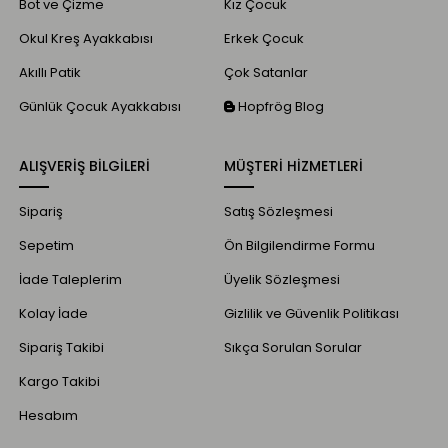
Bot ve Çizme
Kız Çocuk
Okul Kreş Ayakkabısı
Erkek Çocuk
Akıllı Patik
Çok Satanlar
Günlük Çocuk Ayakkabısı
Hopfrög Blog
ALIŞVERİŞ BİLGİLERİ
MÜŞTERİ HİZMETLERİ
Sipariş
Satış Sözleşmesi
Sepetim
Ön Bilgilendirme Formu
İade Taleplerim
Üyelik Sözleşmesi
Kolay İade
Gizlilik ve Güvenlik Politikası
Sipariş Takibi
Sıkça Sorulan Sorular
Kargo Takibi
Hesabım