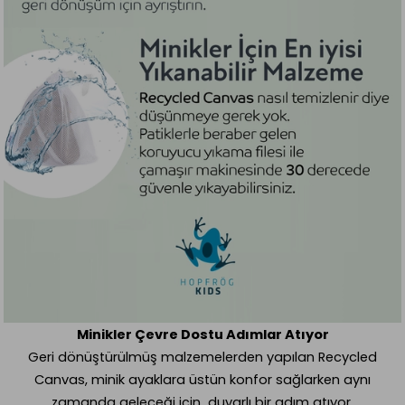
Minikler Çevre Dostu Adımlar Atıyor
Geri d
ö
nüştürülmüş malzemelerden yapılan Recycled
Canvas, minik ayaklara üstün konfor sağlarken aynı
zamanda geleceğ
i i
çin duyarlı bir adı
m at
ıyor.