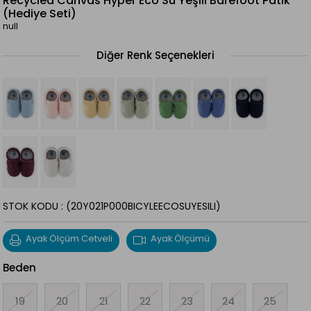
Recycled Canvas Hyper Eco Su Yeşili Barefoot Patik
(Hediye Seti)
null
Diğer Renk Seçenekleri
STOK KODU
(20Y021P000BICYLEECOSUYESILI)
Ayak Ölçüm Cetveli
Ayak Ölçümü
Beden
19
20
21
22
23
24
25