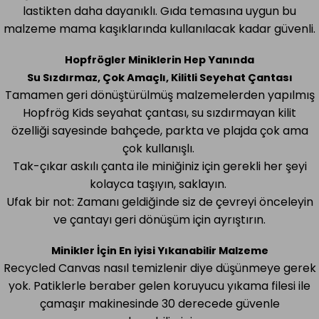
lastikten daha dayanıklı. Gıda temasına uygun bu
malzeme mama kaşıklarında kullanılacak kadar güvenli.
Hopfr
ö
gler Miniklerin Hep Yanında
Su S
ızdırmaz, Çok Amaçlı, Kilitli Seyehat Çantası
Tamamen geri dönüştürülmüş malzemelerden yapılmış
Hopfrög Kids seyahat çantası, su sızdırmayan kilit
özelliği sayesinde bahçede, parkta ve plajda çok ama
çok kullanışlı.
Tak-çıkar askılı çanta ile miniğiniz için gerekli her şeyi
kolayca taşıyın, saklayın.
Ufak bir not: Zamanı geldiğinde siz de çevreyi önceleyin
ve çantayı geri dönüşüm için ayrıştırın.
Minikler İçin En iyisi
Y
ıkanabilir Malzeme
Recycled Canvas nasıl temizlenir diye düşünmeye gerek
yok. Patiklerle beraber gelen koruyucu yıkama filesi ile
çamaşır makinesinde 30 derecede güvenle