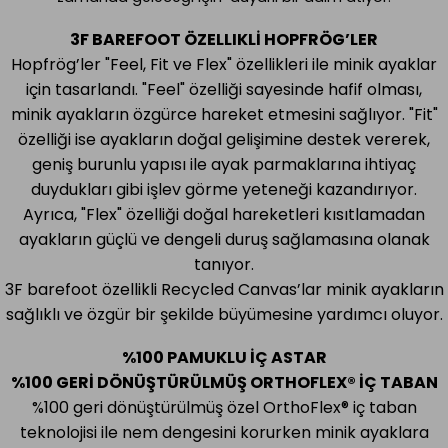
3F BAREFOOT ÖZELLIKLİ HOPFRÖG
’
LER
Hopfrög
’
ler "Feel, Fit ve Flex" özellikleri ile minik ayaklar
için tasarlandı. "Feel" özelliği sayesinde hafif olması,
minik ayakların özgürce hareket etmesini sağlıyor. "Fit"
özelliği ise ayakların doğal gelişimine destek vererek,
geniş burunlu yapısı ile ayak parmaklarına ihtiyaç
duydukları gibi işlev görme yeteneği kazandırıyor.
Ayrıca, "Flex" özelliği doğal hareketleri kısıtlamadan
ayakların güçlü ve dengeli duruş sağlamasına olanak
tanıyor.
3F barefoot özellikli Recycled Canvas’lar minik ayakların
sağlıklı ve özgür bir şekilde büyümesine yardımcı oluyor.
%100 PAMUKLU İÇ ASTAR
%100 GERİ DÖNÜŞTÜRÜLMÜŞ ORTHOFLEX® İÇ TABAN
%100 geri dönüştürülmüş özel OrthoFlex® iç taban
teknolojisi ile nem dengesini korurken minik ayaklara