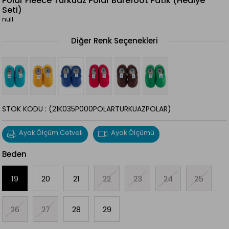
Polar Fleece Turkuaz Polar Barefoot Patik (Hediye
Seti)
null
Diğer Renk Seçenekleri
STOK KODU
(21K035P000POLARTURKUAZPOLAR)
Ayak Ölçüm Cetveli
Ayak Ölçümü
Beden
19
20
21
22
23
24
25
26
27
28
29