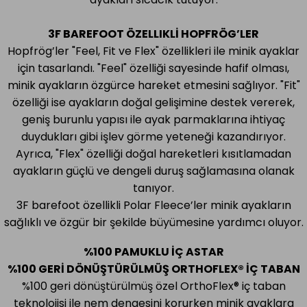
3F BAREFOOT ÖZELLIKLİ HOPFRÖG
’
LER
Hopfrög
’
ler "Feel, Fit ve Flex" özellikleri ile minik ayaklar
için tasarlandı. "Feel" özelliği sayesinde hafif olması,
minik ayakların özgürce hareket etmesini sağlıyor. "Fit"
özelliği ise ayakların doğal gelişimine destek vererek,
geniş burunlu yapısı ile ayak parmaklarına ihtiyaç
duydukları gibi işlev görme yeteneği kazandırıyor.
Ayrıca, "Flex" özelliği doğal hareketleri kısıtlamadan
ayakların güçlü ve dengeli duruş sağlamasına olanak
tanıyor.
3F barefoot özellikli Polar Fleece’ler minik ayakların
sağlıklı ve özgür bir şekilde büyümesine yardımcı oluyor.
%100 PAMUKLU İÇ ASTAR
%100 GERİ DÖNÜŞTÜRÜLMÜŞ ORTHOFLEX® İÇ TABAN
%100 geri dönüştürülmüş özel OrthoFlex® iç taban
teknolojisi ile nem dengesini korurken minik ayaklara