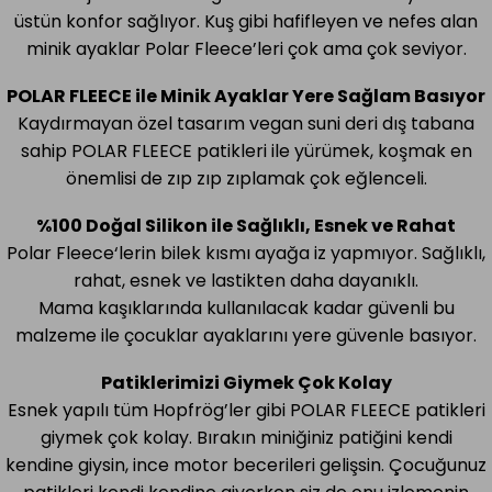
üstün konfor sağlıyor. Kuş gibi hafifleyen ve nefes alan
minik ayaklar Polar Fleece
’
leri çok ama çok seviyor.
POLAR FLEECE ile Minik Ayaklar Yere Sağlam Basıyor
Kaydırmayan özel tasarım vegan suni deri dış tabana
sahip POLAR FLEECE patikleri ile yürümek, koşmak en
önemlisi de zıp zıp zıplamak çok eğlenceli.
%100 Doğal Silikon ile Sağlıklı, Esnek ve Rahat
Polar Fleece
‘
lerin bilek kısmı ayağa iz yapmıyor. Sağlıklı,
rahat, esnek ve lastikten daha dayanıklı.
Mama kaşıklarında kullanılacak kadar güvenli bu
malzeme ile çocuklar ayaklarını yere güvenle basıyor.
Patiklerimizi Giymek Çok Kolay
Esnek yapılı tüm Hopfrög
’
ler gibi POLAR FLEECE patikleri
giymek çok kolay. Bırakın miniğiniz patiğini kendi
kendine giysin, ince motor becerileri gelişsin. Çocuğunuz