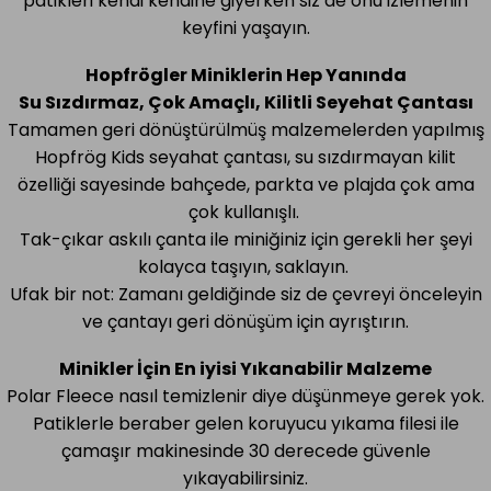
patikleri kendi kendine giyerken siz de onu izlemenin
keyfini yaşayın.
Hopfrögler Miniklerin Hep Yanında
Su Sızdırmaz, Çok Amaçlı, Kilitli Seyehat Çantası
Tamamen geri dönüştürülmüş malzemelerden yapılmış
Hopfrög Kids seyahat çantası, su sızdırmayan kilit
özelliği sayesinde bahçede, parkta ve plajda çok ama
çok kullanışlı.
Tak-çıkar askılı çanta ile miniğiniz için gerekli her şeyi
kolayca taşıyın, saklayın.
Ufak bir not: Zamanı geldiğinde siz de çevreyi önceleyin
ve çantayı geri dönüşüm için ayrıştırın.
Minikler İçin En iyisi Yıkanabilir Malzeme
Polar Fleece nasıl temizlenir diye düşünmeye gerek yok.
Patiklerle beraber gelen koruyucu yıkama filesi ile
çamaşır makinesinde 30 derecede güvenle
yıkayabilirsiniz.