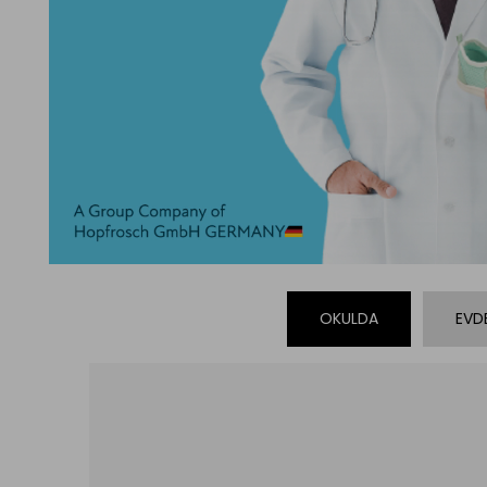
OKULDA
EVDE