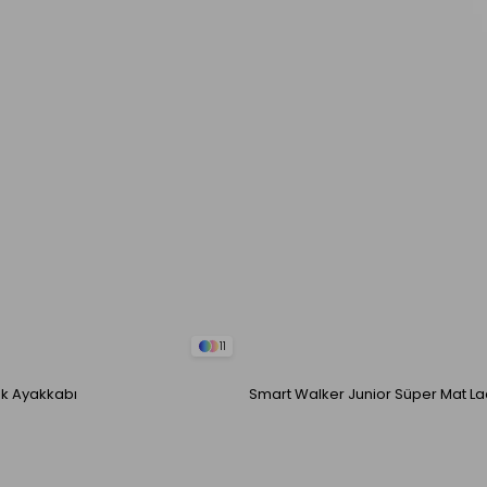
11
uk Ayakkabı
Smart Walker Junior Süper Mat La